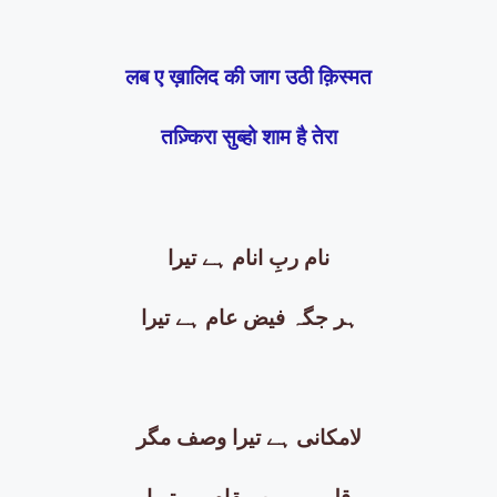
लब ए ख़ालिद की जाग उठी क़िस्मत
तज़्किरा सुब्हो शाम है तेरा
نام ربِ انام ہے تیرا
ہر جگہ فیض عام ہے تیرا
لامکانی ہے تیرا وصف مگر