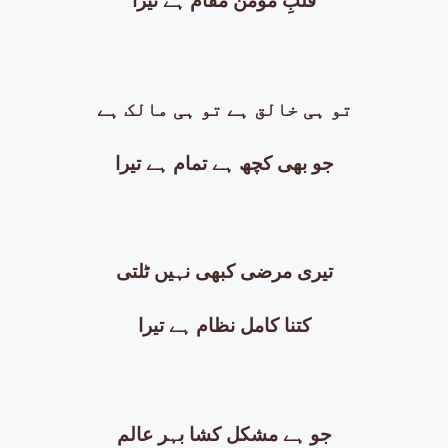
قلبِ مومن مقام ہے تیرا
تو ہی خالق ہے تو ہی مالک ہے
جو بھی کچھ ہے تمام ہے تیرا
تیری مرضی کبھی نہیں ٹلتی
کتنا کامل نظام ہے تیرا
جو ہے مشکل کشا بہر عالم