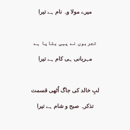
میرے مولا وہ نام ہے تیرا
تجربوں نے یہی بتایا ہے
مہربانی ہی کام ہے تیرا
لبِ خالد کی جاگ اُٹھی قسمت
تذکرہ صبح و شام ہے تیرا