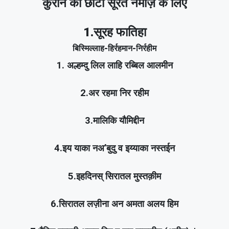
कुरान की छोटी सूरतें नमाज़ के लिए
1.सूरह फातिहा
बिस्मिल्लाह-हिर्रहमान-निर्रहीम
1. अल्हम्दु लिल लाहि रब्बिल आलमीन
2.अर रहमा निर रहीम
3.मालिकि यौमिद्दीन
4.इय याका नअ’बुदु व इय्याका नस्तईन
5.इहदिनस् सिरातल मुस्तक़ीम
6.सिरातल लज़ीना अन अमता अलय हिम