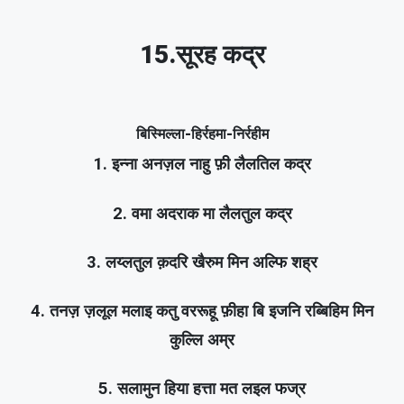
15.सूरह कद्र
बिस्मिल्ला-हिर्रहमा-निर्रहीम
1. इन्ना अनज़ल नाहु फ़ी लैलतिल कद्र
2. वमा अदराक मा लैलतुल कद्र
3. लय्लतुल क़दरि खैरुम मिन अल्फि शह्र
4. तनज़ ज़लूल मलाइ कतु वररूहू फ़ीहा बि इजनि रब्बिहिम मिन
कुल्लि अम्र
5. सलामुन हिया हत्ता मत लइल फज्र