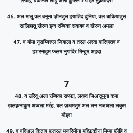
रियाह, वकानल लाहू अला कुल्लि शय इम मुक़तदिरा
46. अल मालु वल बनूना ज़ीनतुल हयातिद दुनिया, वल बाकियातुस
सालिहातु खैरुन इन्द रब्बिका सवाबव व खैरुन अमला
47. व यौमा नुसय्यिरुल जिबाला व तरल अरदा बारिज़तव व
हशरनाहुम फलम नुगादिर मिन्हुम अहदा
7
48. व उरिदू अला रब्बिका सफ्फा, लक़द जिअ’तुमूना कमा
ख़लक़नाकुम अव्वला मर्रह, बल ज़अमतुम अल लन नजअला लकुम
मौइदा
49. व वुदिअल किताबु फ़तरल मुजरिमीना मुश्फ़िकीना मिम्मा फ़ीहि व