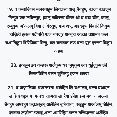
19. व कज़ालिका बअस्नाहुम लियतसा अलू बैनहुम, क़ाला क़ाइलुम
मिन्हुम कम लबिस्तुम, क़ालू लबिस्ना यौमन औ ब’अदा यौम, कालू
रब्बुकुम अ’अलमु बिमा लबिस्तुम, फब असू अहदकुम बिवारि किकुम
हाज़िही इलल मदीनति फ़ल यनजुर अय्युहा अज्का तआमन फ़ल
यअ’तिकुम बिरिज्किम मिन्हु, वल यतालत तफ वला यूश इरन्ना बिकुम
अहदा
20. इन्नहुम इय यज्हरू अलैकुम यर जुमूकुम अव युईदूकुम फ़ी
मिल्लतिहिम वलन तुफ्लिहू इजन अबदा
21. व कज़ालिका अअ’सरना अलैहिम लि यअ’लमू अन्ना वअदल
लाहि हक्क़ूव व अन्नस साअता ला रैबा फ़ीहा इज़ यता नाज़ऊना
बैनहुम अमरहुम फ़क़ालुबनू अलैहिम बुनियाना, रब्बुहुम अअ’लमु बिहिम,
क़ालल लज़ीना गलाबू अला अमरिहिम लनत तखिज़न्ना अलैहिम