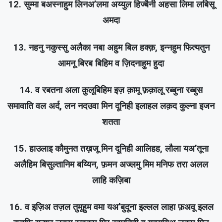
12. सुम्मा बअस्नाहुम लिनअ’लमा अय्युल हिज्बैनी अहसा लिमा लबिसू
अमदा
13. नहनु नकुस्सु अलैका नबा अहुम बिल हक्क़, इन्नहुम फित्यतुन
आमनू बिरब बिहिम व ज़िदनाहुम हुदा
14. व रबतना अला क़ुलूबिहिम इज़ क़ामू फ़क़ालू रब्बुना रब्बुस
समावाति वल अर्द, लन नदउवा मिन दूनिही इलाहल लक़द कुल्ना इजन
शतता
15. हाउलाइ कौमुनत तख़जू मिन दूनिही आलिहह, लौला यअ’तूना
अलैहिम बिसुल्तानिम बय्यिन, फ़मन अज्लमु मिम मनिफ तरा अलल
लाहि कज़िबा
16. व इज़िअ तज़ल तुमूहुम वमा यअ’बुदूना इल्लल लाहा फ़अवू इलल