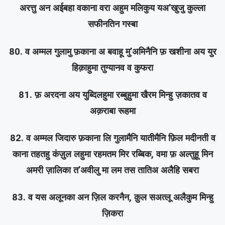
अरत्तु अन अईबहा वकाना वरा अहुम मलिकुय यअ’खुजु कुल्ला
सफीनतिन गस्बा
80. व अम्मल गुलामु फ़काना अ बवाहू मु’अमिनैनि फ़ खशीना अय युर
हिक़ाहुमा तुग्यानव व कुफरा
81. फ़ अरदना अय युब्दिलहुमा रब्बुहुमा खैरम मिन्हु ज़कातव व
अक़राबा रूहमा
82. व अम्मल जिदारु फ़काना लि गुलामैनि यातीमैनि फ़िल मदीनती व
काना तहतहु कंज़ुल लहुमा रहमतम मिर रब्बिक, वमा फ़ अल्तुहू मिन
अमरी ज़ालिका त’अवीलु मा लम तस तातिअ अलैहि सबरा
83. व यस अलूनका अन ज़िल करनैन, क़ुल सअत्लू अलैकुम मिन्हु
ज़िकरा