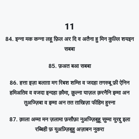
11
84. इन्ना मक कन्ना लहू फ़िल अर दि व अतैना हु मिन कुल्लि शयइन
सबबा
85. फ़अत बआ सबबा
86. हत्ता इज़ा बलाग़ा मग रिबश शम्सि व जदहा तगरुबू फ़ी ऐनिन
हमिअतिव व वजदा इन्दहा क़ौमा, क़ुल्ना याज़ल क़रनैनि इम्मा अन
तुअज्ज़िबा व इम्मा अन तत ताखिज़ा फीहिम हुस्ना
87. क़ाला अम्मा मन ज़लामा फ़सौफ़ा नुअज्ज़िबुहू सुम्मा युरद्दु इला
रब्बिही फ़ युअज़्ज़िबुहु अज़ाबन नुकरा