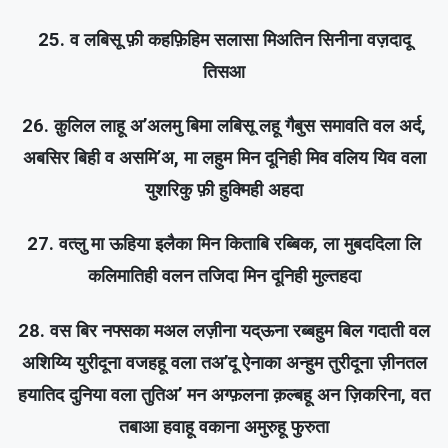
25. व लबिसू फ़ी कहफ़िहिम सलासा मिअतिन सिनीना वज़दादू
तिसआ
26. क़ुलिल लाहू अ’अलमु बिमा लबिसू लहू गैबुस समावति वल अर्द,
अबसिर बिही व असमि’अ, मा लहुम मिन दूनिही मिव वलिय यिव वला
युशरिकु फ़ी हुक्मिही अहदा
27. वत्लु मा ऊहिया इलैका मिन किताबि रब्बिक, ला मुबददिला लि
कलिमातिही वलन तजिदा मिन दूनिही मुल्तहदा
28. वस बिर नफ्सका मअल लज़ीना यद्ऊना रब्बहुम बिल गदाती वल
अशिय्यि युरीदूना वजहहू वला तअ’दू ऐनाका अन्हुम तुरीदूना ज़ीनतल
हयातिद दुनिया वला तुतिअ’ मन अग्फ़लना क़ल्बहू अन ज़िकरिना, वत
तबाआ हवाहू वकाना अमुरुहू फुरुता