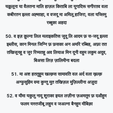
यक़ूलूना या वैलतना मालि हाज़ल किताबि ला युगादिरू सगीरतव वला
कबीरतन इल्ला अह्साहा, व वजदू मा अमिलू हाजिरा, वला यज्लिमु
रब्बुका अहदा
50. व इज़ क़ुल्ना लिल मलाइकतिस जुदू लि आदम फ़ स-जदू इल्ला
इब्लीस, कान मिनल जिन्नि फ़ फ़सका अन अमरि रब्बिह, अफ़ा तत
तखिजूनहू व जुर रिय्यतहू अव लियाअ मिन दूनी वहुम लकुम अदुव,
बिअसा लिज़ ज़ालिमीना बदला
51. मा अश हततुहुम खल्क़स सामावति वल अर्द वला ख़ल्क़
अन्फुसुहिम वमा कुन्तु मुत तखिज़ल मुज़िल्लीना अज़ुदा
52. व यौमा यकुलु नादू शुराका इयल लज़ीना ज़अमतुम फ़ दऔहुम
फलम यस्तजीबू लहुम व जअल्ना बैनहुम मौबिक़ा