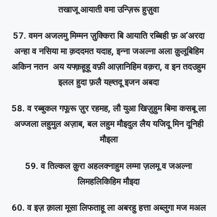
तखाजू आयाती वमा उन्ज़िरू हुज़ुवा
57. वमन अजलमु मिम्मन ज़ुक्किरा बि आयाति रब्बिही फ़ अ’अरदा
अन्हा व नसिया मा क़ददमत यदाह, इन्ना जअल्ना अला क़ुलूबिहिम
अकिन नतन अय यफ्क़हूहू वफ़ी आज़ानिहिम वक़रा, व इन तदउहुम
इलल हुदा फ़लै यह्तदू इजन अबदा
58. व रब्बुकल गफूरू ज़ुर रहमह, लौ युआ खिज़ुहुम बिमा कसबू ला
अज्जला लहुमुल अज़ाब, बल लहुम मौइदुल लैय यजिदू मिन दूनिही
मौइला
59. व तिल्कल क़ुरा अहलक्नाहुम लम्मा ज़लमू व जअल्ना
लिमहलिकिहिम मौइदा
60. व इज़ क़ाला मूसा लिफताहू ला अबरहु हत्ता अब्लुगा मज मअल