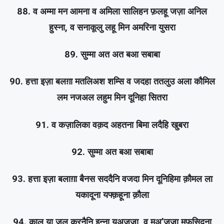
88. व अम्मा मन आमना व अमिला सालिहन फ़लहू जज़ा अनिल
हुस्ना, व सनाकूलु लहू मिन अमरिना युसरा
89. सुम्मा अत अत बआ सबाबा
90. हत्ता इज़ा बलग़ा मतलिअश शम्सि व जदहा ततलुउ अला कौमिल
लम नजअल लहुम मिन दूनिहा सितरा
91. व कज़ालिका वक़द अहतना बिमा लदैहि खुबरा
92. सुम्मा अत बआ सबाबा
93. हत्ता इज़ा बलाग़ा बैनस सददैनि वजदा मिन दूनिहिमा क़ौमल ला
यकादूना यफ्क़हूना क़ौला
94. क़ालू या ज़ल क़रनैनि इन्ना यअजूजा व मअ’जूजा मुफसिदूना