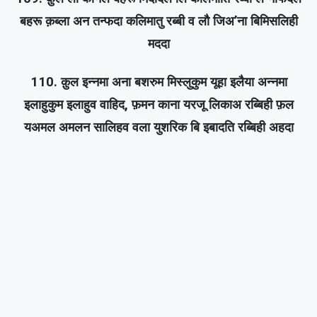
बहरू क़ब्ला अन तन्फदा कलिमातु रब्बी व लौ जिअ’ना बिमिसलिही
मददा
110. क़ुल इन्नमा अना बशरुम मिस्लुकुम यूहा इलैया अन्नमा
इलाहुकुम इलाहुव वाहिद, फ़मन काना यरजू लिकाअ रब्बिही फ़ल
यअमल अमलन सालिहव वला युशरिक बि इबादति रब्बिही अहदा