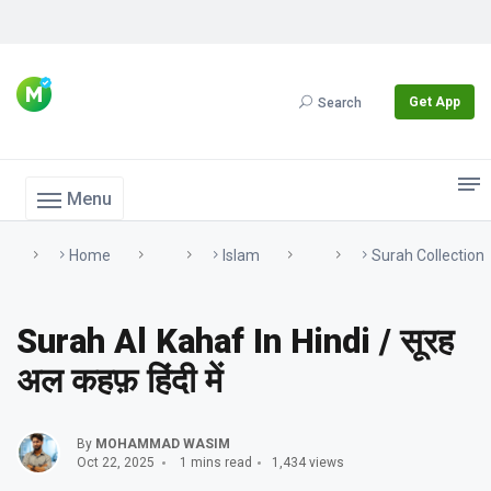
Get App
Search
Menu
Home
Islam
Surah Collection
Surah Al Kahaf In Hindi / सूरह
अल कहफ़ हिंदी में
By
MOHAMMAD WASIM
Oct 22, 2025
1 mins read
1,434 views