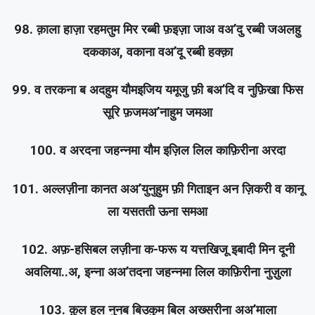
98. क़ाला हाज़ा रहमतुम मिर रब्बी फ़इज़ा जाअ वअ’दु रब्बी जअलहु
दककाअ, वकाना वअ’दू रब्बी हक्क़ा
99. व तरकना ब अदहुम यौमइजिय यमूजु फ़ी बअ’दि व नुफ़िखा फिस
सूरि फ़जमअ’नाहुम जमआ
100. व अरदना जहन्नमा यौम इज़िल लिल काफ़िरीना अरदा
101. अल्लज़ीना कानत अअ’युनुहुम फ़ी गिताइन अन ज़िकरी व कानू
ला यसतती ऊना समआ
102. अफ़-हसिबल लज़ीना क-फरू य यत्तखिजू इबादी मिन दूनी
अवलिया..अ, इन्ना अअ’तदना जहन्नमा लिल काफ़िरीना नुज़ुला
103. क़ुल हल नुनब बिउकुम बिल अख्सरीना अअ’माला