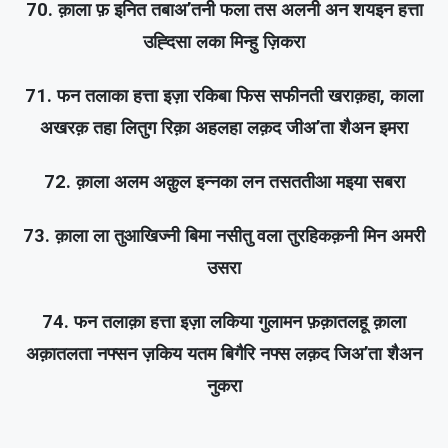
70. क़ाला फ़ इनित तबाअ’तनी फला तस अलनी अन शयइन हत्ता
उह्दिसा लका मिन्हु ज़िकरा
71. फन तलाका हत्ता इज़ा रकिबा फिस सफीनती खराक़हा, काला
अखरक़ तहा लितुग रिक़ा अहलहा लक़द जीअ’ता शैअन इमरा
72. क़ाला अलम अक़ुल इन्नका लन तसततीआ मइया सबरा
73. क़ाला ला तुआखिज्नी बिमा नसीतु वला तुरहिकक़नी मिन अमरी
उसरा
74. फन तलाक़ा हत्ता इज़ा लकिया गुलामन फ़क़ातलहू क़ाला
अक़ातलता नफ्सन ज़किय यतम बिगैरि नफ्स लक़द जिअ’ता शैअन
नुकरा