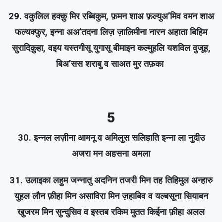
29. वकुलिल हक्क़ु मिर रब्बिकुम, फ़मन शाअ फ़ल्युअ’मिव वमन शाअ
फल्यक्फुर, इन्ना अअ’तदना लिज़ ज़ालिमीना नारन अहाता बिहिम
सुरादिक़ुहा, वइय यस्तगीसू युगासू बीमाइन कल्मुहलि यशविल वुजूह,
बिअ’सस शराबु व साअत मुर तफ़का
5
30. इन्नल लज़ीना आमनू व अमिलुस सलिहाति इन्ना ला नुदीउ
अजरा मन अहसना अमला
31. उलाइका लहुम जन्नातु अदनिन तजरी मिन तह तिहिमुल अन्हारु
युहल लौन फ़ीहा मिन असाविरा मिन ज़हाबिव व यल्बसूना सियाबन
खुजरम मिन सुन्दुसिव व इस्तब रकिम मुतत किईना फ़ीहा अलल