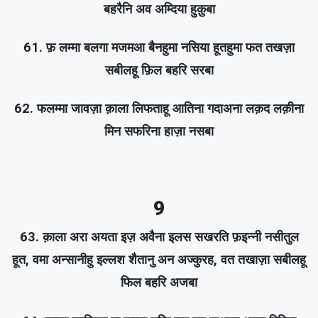
बहरैनि अव अम्दिया हुक़ुबा
61. फ़ लम्मा बलगा मजमआ बैनहुमा नसिया हूतहुमा फत तखज़ा
सबीलहू फ़िल बहरि सरबा
62. फलम्मा जावज़ा क़ाला लिफताहू आतिना गदाअना लक़द लक़ीना
मिन सफरिना हाज़ा नसबा
9
63. क़ाला अरा अयता इज़ अवैना इलस सखरति फ़इन्नी नसीतुल
हूत, वमा अन्सानीहु इल्लश शैतानु अन अज्कुरह, वत तखाज़ा सबीलहू
फिल बहरि अजबा