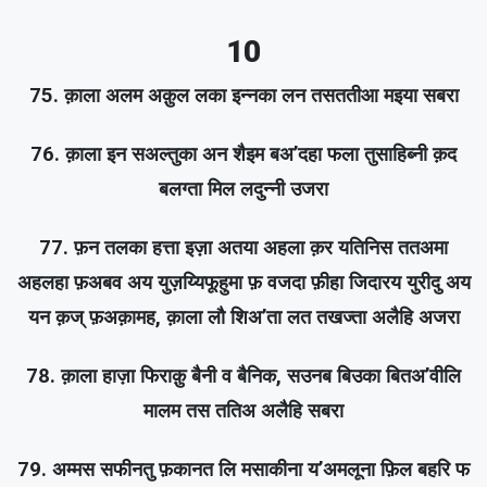
10
75. क़ाला अलम अक़ुल लका इन्नका लन तसततीआ मइया सबरा
76. क़ाला इन सअल्तुका अन शैइम बअ’दहा फला तुसाहिब्नी क़द
बलग्ता मिल लदुन्नी उजरा
77. फ़न तलका हत्ता इज़ा अतया अहला क़र यतिनिस ततअमा
अहलहा फ़अबव अय युज़य्यिफूहुमा फ़ वजदा फ़ीहा जिदारय युरीदु अय
यन क़ज् फ़अक़ामह, क़ाला लौ शिअ’ता लत तखज्ता अलैहि अजरा
78. क़ाला हाज़ा फिराक़ु बैनी व बैनिक, सउनब बिउका बितअ’वीलि
मालम तस ततिअ अलैहि सबरा
79. अम्मस सफीनतु फ़कानत लि मसाकीना य’अमलूना फ़िल बहरि फ