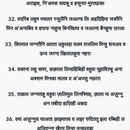
अराइक, नि’अमस सवाबु व हसुनत मुरतफ़का
32. वदरिब लहुम मसलर रजुलैनि जअल्ना लि अहदिहिमा जन्न्तैनि
मिन अ’अनाबिव व हफफ नाहुमा बिनख्लिव व जअल्ना बैनहुमा ज़रआ
33. किल्तल जन्नतैनि आतत उकुलहा वलम तजलिम मिन्हु शयअव व
फ़ज जरना खिलालहुमा नहरा
34. वकाना लहू समर, फ़क़ाला लिसाहिबिही वहुवा युहाविरुहू अना
अक्सरु मिनका मालव व अ’अज्ज़ु नफ़ारा
35. दखला जन्नताहू वहुवा ज़ालिमुल लिनफ्सिह, क़ाला मा अज़ुन्नु
अन तबीदा हाज़िही अबदा
36. वमा अज़ुन्नुस साअता क़ाइमातव व लइर रुदिततु इला रब्बिही ल
अजिदन्ना खैरम मिन्हा मुन्क़लाबा