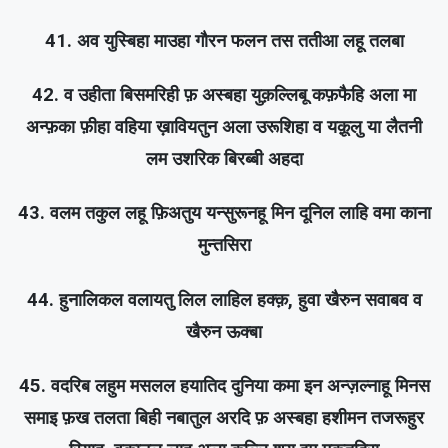
41. अव युस्बिहा माउहा गौरन फलन तस ततीआ लहू तलबा
42. व उहीता बिसमरिही फ़ अस्बहा युक़ल्लिबू कफ़फैहि अला मा
अन्फ़का फ़ीहा वहिया ख़ावियतुन अला उरूशिहा व यक़ूलु या लैतनी
लम उशरिक बिरब्बी अहदा
43. वलम तकुल लहू फ़िअतुय यन्सुरूनहू मिन दूनिल लाहि वमा काना
मुन्तसिरा
44. हुनालिकल वलायतु लिल लाहिल हक्क़, हुवा खैरुन सवाबव व
खैरुन ऊक्बा
45. वदरिब लहुम मसलल हयातिद दुनिया कमा इन अन्ज़ल्नाहू मिनस
समाइ फ़ख तलता बिही नबातुल अरदि फ़ अस्बहा हशीमन तजरूहुर