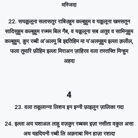
मस्जिदा
22. सयक़ूलूना सलासतुर राबिउहुम कल्बुहुम व यक़ूलूना खमसतुन
सादिसुहुम कल्बुहुम रज्मम बिल गैब, व यक़ूलूना सब अतुव व सामिनुहुम
कल्बुहुम, क़ुर रब्बी अ’अलमु बि इद्दतिहिम मा य’अलमुहुम इल्ला क़लील,
फला तुमारि फ़ीहिम इल्ला मिराअन ज़ाहिरव वला तस्तफ्ति मिन्हुम
अहदा
4
23. वला तकूलान्ना लिशय इन इन्नी फ़ाइलुन ज़ालिका गदा
24. इल्ला अय यशाअल लाहु वज़कुर रब्बका इज़ा नसीता वकुल असा
अय यहदियनी रब्बी लि अक़राबा मिन हाज़ा रशादा