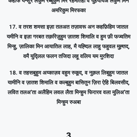
कहफि यन्शुर लकुम रब्बुकुम मिर रहमतिही व युहययिअ लकुम मिन
अमरिकुम मिरफका
17. व तरश शमसा इज़ा तलअत तज़ावरू अन कहफ़िहिम जातल
यमीनि व इज़ा गरबत तक़रिज़ुहुम ज़ातश शिमालि व हुम फ़ी फज्वतिम
मिन्हु, ज़ालिका मिन आयातिल लाह, मै यह्दिल लाहु फहुवल मुह्तद,
वमै युद्लिल फलन तजिदा लहू वलिय यम मुरशिदा
18. व तहसबुहुम अय्काज़व वहुम रुकूद, व नुक़ल लिबुहुम जातल
यामीनि व ज़ातश शिमालि व कल्बुहुम बासितुन ज़िरा ऐहि बिलवसीद,
लवित तलअ’ता अलैहिम लवल लैता मिन्हुम फिरारव वला मुलिअ’ता
मिन्हुम रुअबा
3