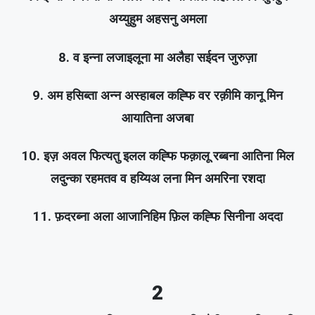
अय्युहुम अहसनु अमला
8. व इन्ना लजाइलूना मा अलैहा सईदन जुरुज़ा
9. अम हसिब्ता अन्न अस्हाबल कह्फि वर रक़ीमि कानू मिन
आयातिना अजबा
10. इज़ अवल फित्यतु इलल कह्फि फक़ालू रब्बना आतिना मिल
लदुन्का रहमतव व हय्यिअ लना मिन अमरिना रशदा
11. फ़दरब्ना अला आजानिहिम फ़िल कह्फि सिनीना अददा
2