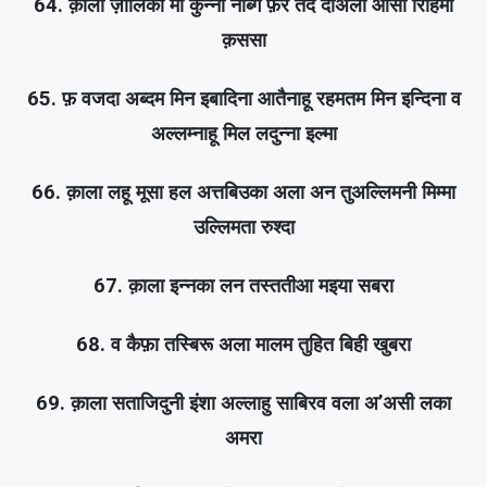
64. क़ाला ज़ालिका मा कुन्ना नब्गि फ़र तद दाअला आसा रिहिमा
क़ससा
65. फ़ वजदा अब्दम मिन इबादिना आतैनाहू रहमतम मिन इन्दिना व
अल्लम्नाहू मिल लदुन्ना इल्मा
66. क़ाला लहू मूसा हल अत्तबिउका अला अन तुअल्लिमनी मिम्मा
उल्लिमता रुश्दा
67. क़ाला इन्नका लन तस्ततीआ मइया सबरा
68. व कैफ़ा तस्बिरू अला मालम तुहित बिही खुबरा
69. क़ाला सताजिदुनी इंशा अल्लाहु साबिरव वला अ’असी लका
अमरा