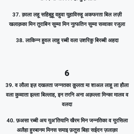
37. क़ाला लहू सहिबुहू वहुवा युहाविरुहू अकफरता बिल लज़ी
खलाक़का मिन तुराबिन सुम्मा मिन नुत्फतिन सुम्मा सव्वाका रजुला
38. लाकिन्न हुवल लाहु रब्बी वला उशरिकु बिरब्बी अहदा
6
39. व लौला इज़ दखलता जन्नतका क़ुलता मा शाअल लाहू ला हौला
वला कुव्वाता इल्ला बिल्लाह, इन तरनि अना अक़ल्ला मिन्का मालव व
वलदा
40. फ़असा रब्बी अय युअ’तियानि खैरम मिन जन्नतिका व युरसिला
अलैहा हुस्बानम मिनस समाइ फ़तुस बिहा सईदन ज़लाक़ा