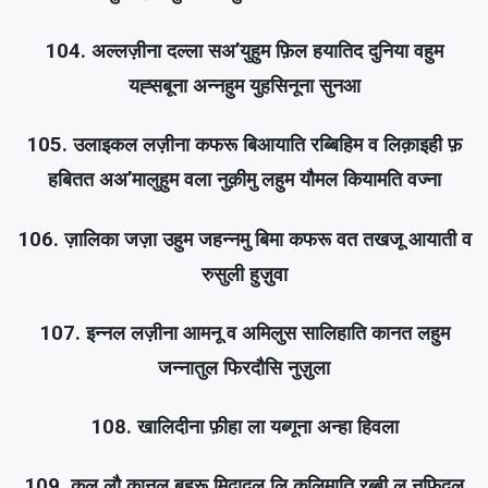
104. अल्लज़ीना दल्ला सअ’युहुम फ़िल हयातिद दुनिया वहुम
यह्सबूना अन्नहुम युहसिनूना सुनआ
105. उलाइकल लज़ीना कफरू बिआयाति रब्बिहिम व लिक़ाइही फ़
हबितत अअ’मालुहुम वला नुक़ीमु लहुम यौमल कियामति वज्ना
106. ज़ालिका जज़ा उहुम जहन्नमु बिमा कफरू वत तखजू आयाती व
रुसुली हुज़ुवा
107. इन्नल लज़ीना आमनू व अमिलुस सालिहाति कानत लहुम
जन्नातुल फिरदौसि नुज़ुला
108. खालिदीना फ़ीहा ला यब्गूना अन्हा हिवला
109. क़ुल लौ कानल बहरू मिदादल लि कलिमाति रब्बी ल नफिदल