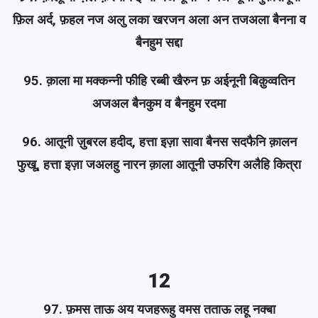
फ़िल अर्द, फ़हल नज अलु लका खरजन अला अन तजअला बैनना व
बैनहुम सद्दा
95. क़ाला मा मक्कन्नी फीहि रब्बी खैरुन फ़ अईनूनी बिक़ुव्वतिन
अजअल बैनकुम व बैनहुम रदमा
96. आतूनी ज़ुबरल हदीद, हत्ता इज़ा सावा बैनस सदफैनि क़ालन
फुखू, हत्ता इज़ा जअलहु नारन क़ाला आतूनी उफरिग अलैहि कित्रा
12
97. फ़मस ताऊ अय यजहरूहु वमस तताऊ लहू नक्बा