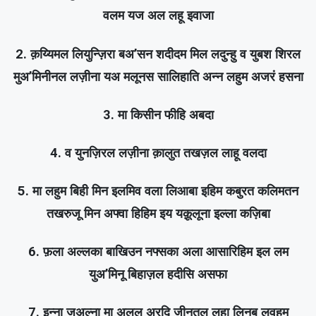
वलम यज अल लहू इवाजा
2. क़य्यिमल लियुन्ज़िरा बअ’सन शदीदम मिल लदुन्हु व युबश शिरल
मुअ’मिनीनल लज़ीना यअ मलूनस सालिहाति अन्न लहुम अजरं हसना
3. मा किसीन फीहि अबदा
4. व युनज़िरल लज़ीना क़ालुत तखज़ल लाहू वलदा
5. मा लहुम बिही मिन इलमिव वला लिआबा इहिम कबुरत कलिमतन
तखरुजू मिन अफ्वा हिहिम इय यक़ूलूना इल्ला कज़िबा
6. फ़ला अल्लका बाखिउन नफ्सका अला आसारिहिम इल लम
युअ’मिनू बिहाज़ल हदीसि असफा
7. इन्ना जअल्ना मा अलल अरदि जीनतल लहा लिनब लुवहुम