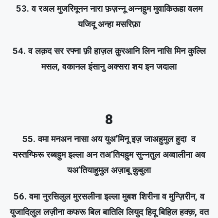
53. व रअल मुजरिमूनन नारा फ़ज़न्नू अन्नहुम मुवाकिऊहा वलम
यजिदू अन्हा मसरिफ़ा
54. व लक़द सर रफ्ना फ़ी हाज़ल क़ुरआनि लिन नासि मिन कुल्लि
मसल, वकानल इंसानु अक्सरा शय इन जदाला
8
55. वमा मनअन नासा अय युअ’मिनू इज़ जाअहुमुल हुदा व
यस्तग्फिरू रब्बहुम इल्ला अन तअ’तियहुम सुन्नतुल अव्वालीना अव
यअ’तियाहुमुल अज़ाबू क़ुबुला
56. वमा नुरसिलुल मुरसलीना इल्ला मुबश शिरीना व मुन्ज़िरीन, व
युजादिलुल लज़ीना कफरू बिल बातिलि लियुद हिदू बिहिल हक्क़, वत