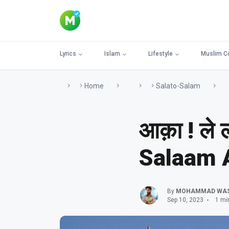
Lyrics
Islam
Lifestyle
Muslim C
Home
Salato-Salam
आक़ा ! ले 
Salaam 
By
MOHAMMAD WA
Sep 10, 2023
1 mi