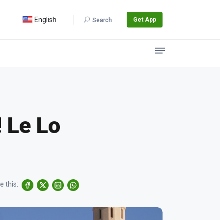
English
Get App
Search
! Le Lo
e this: