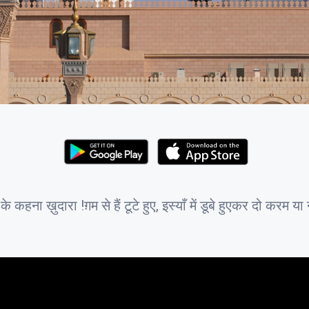
कहना ख़ुदारा !ग़म से हैं टूटे हुए, इस्याँ में डूबे हुएकर दो करम य