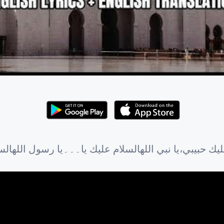
ك حبيبي،يا نبي اللهالسلام عليك يا۔۔۔یا رسول اللهالسلا