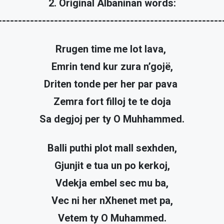
2. Original Albaninan words:
--------------------------------------------------------
Rrugen time me lot lava,
Emrin tend kur zura n’gojë,
Driten tonde per her par pava
Zemra fort filloj te te doja
Sa degjoj per ty O Muhhammed.
Balli puthi plot mall sexhden,
Gjunjit e tua un po kerkoj,
Vdekja embel sec mu ba,
Vec ni her nXhenet met pa,
Vetem ty O Muhammed.