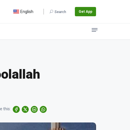
English
Get App
Search
olallah
e this: