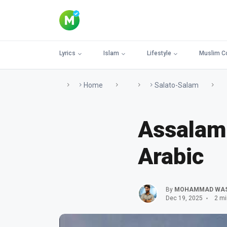
Lyrics
Islam
Lifestyle
Muslim C
Home
Salato-Salam
Assalamu
Arabic
By
MOHAMMAD WA
Dec 19, 2025
2 mi