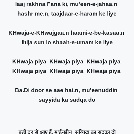
laaj rakhna Fana ki, mu'een-e-jahaa.n
hashr me.n, taajdaar-e-haram ke liye
KHwaja-e-KHwajgaa.n haami-e-be-kasaa.n
iltija sun lo shaah-e-umam ke liye
KHwaja piya KHwaja piya KHwaja piya
KHwaja piya KHwaja piya KHwaja piya
Ba.Di door se aae hai.n, mu'eenuddin
sayyida ka sadqa do
बड़ी दूर से आए हैं, मु'ईनुद्दीन सय्यिदा का सदक़ा दो