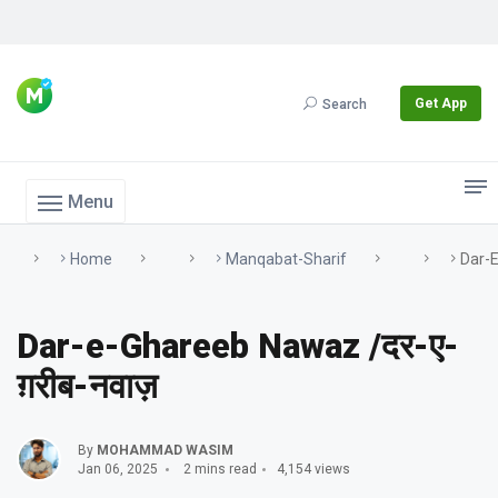
Get App
Search
Menu
Home
Manqabat-Sharif
Dar-E
Dar-e-Ghareeb Nawaz /दर-ए-
ग़रीब-नवाज़
By
MOHAMMAD WASIM
Jan 06, 2025
2 mins read
4,154 views