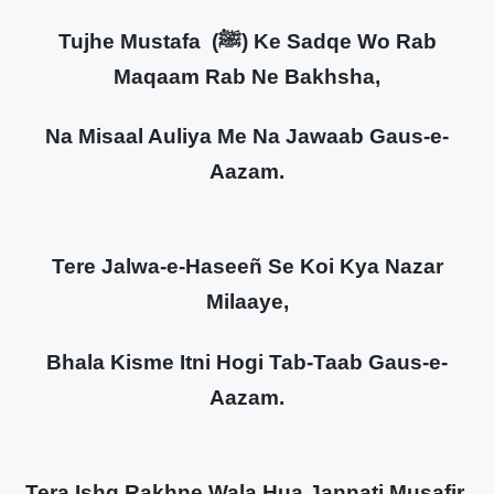
Tujhe Mustafa (ﷺ) Ke Sadqe Wo Rab
Maqaam Rab Ne Bakhsha,
Na Misaal Auliya Me Na Jawaab Gaus-e-
Aazam.
Tere Jalwa-e-Haseeñ Se Koi Kya Nazar
Milaaye,
Bhala Kisme Itni Hogi Tab-Taab Gaus-e-
Aazam.
Tera Ishq Rakhne Wala Hua Jannati Musafir,