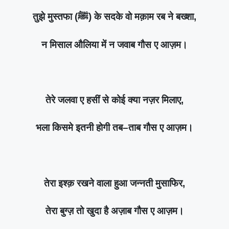
तुझे मुस्तफा (ﷺ) के सदके वो मक़ाम रब ने बख्शा,
न मिसाल औलिया में न जवाब गौस ए आज़म।
तेरे जलवा ए हसीं से कोई क्या नज़र मिलाए,
भला किसमे इतनी होगी तब–ताब गौस ए आज़म।
तेरा इश्क़ रखने वाला हुआ जन्नती मुसाफिर,
तेरा बुग्ज़ तो खुदा है अज़ाब गौस ए आज़म।