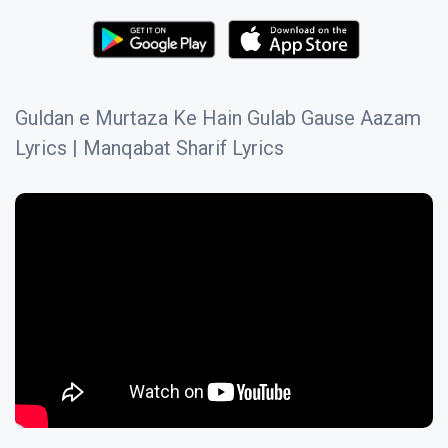
Guldan e Murtaza Ke Hain Gulab Gause Aazam
Lyrics | Manqabat Sharif Lyrics