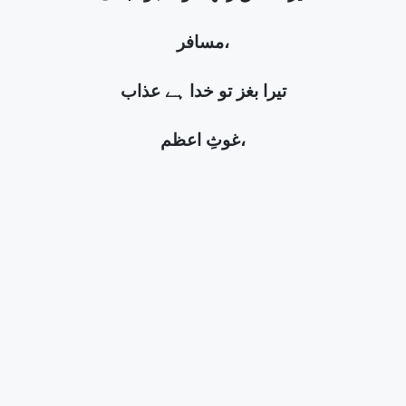
مسافر،
تیرا بغز تو خدا ہے عذاب
غوثِ اعظم،