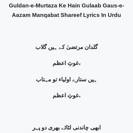
Guldan-e-Murtaza Ke Hain Gulaab Gaus-e-
Aazam Manqabat Shareef Lyrics In Urdu
گلدان مرتضیٰ کے ہیں گلاب
غوثِ اعظم،
ہیں ستارے اولیاء تو مہتاب
غوثِ اعظم،
ابھی چاندنی لٹائے بھری دو پہر