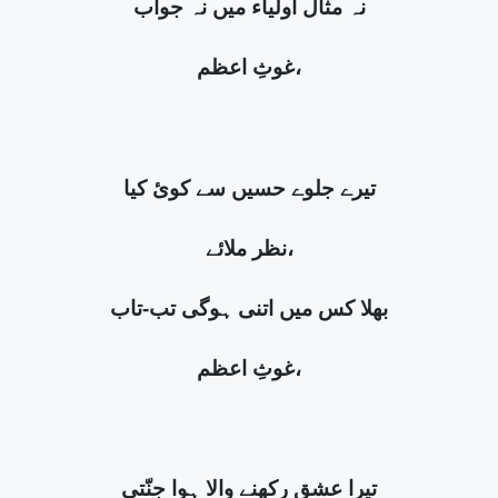
نہ مثال اولیاء میں نہ جواب
غوثِ اعظم،
تیرے جلوے حسیں سے کوئ کیا
نظر ملائے،
بھلا کس میں اتنی ہوگی تب-تاب
غوثِ اعظم،
تیرا عشق رکھنے والا ہوا جنّتی