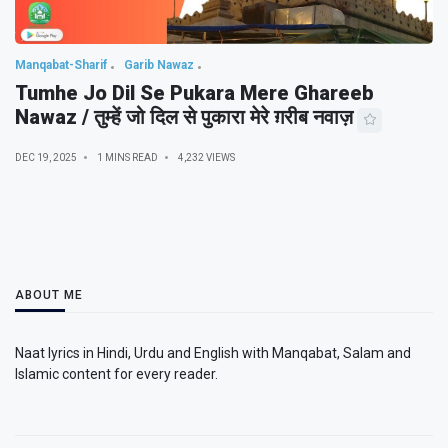
Manqabat-Sharif
Garib Nawaz
Tumhe Jo Dil Se Pukara Mere Ghareeb
Nawaz / तुम्हें जो दिल से पुकारा मेरे ग़रीब नवाज़
DEC 19, 2025
1 MINS READ
4,232 VIEWS
ABOUT ME
Naat lyrics in Hindi, Urdu and English with Manqabat, Salam and
Islamic content for every reader.