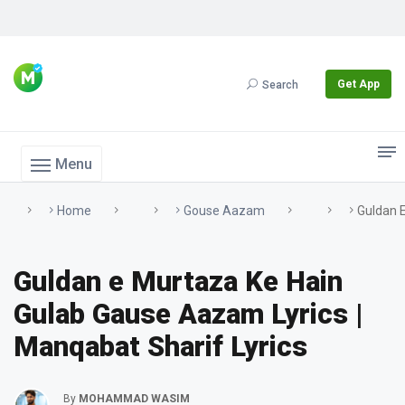
Get App
Search
Menu
Home
Gouse Aazam
Guldan E
Guldan e Murtaza Ke Hain
Gulab Gause Aazam Lyrics |
Manqabat Sharif Lyrics
By
MOHAMMAD WASIM