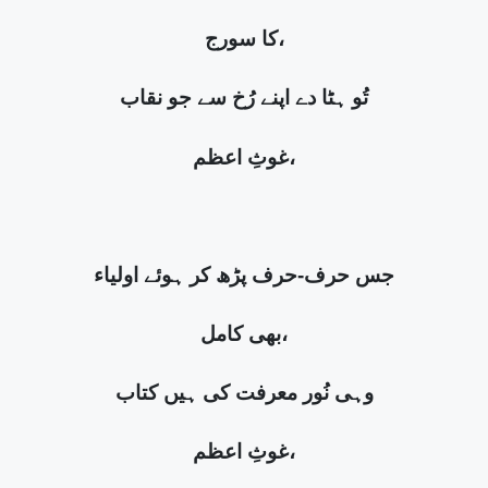
کا سورج،
تُو ہٹا دے اپنے رُخ سے جو نقاب
غوثِ اعظم،
جس حرف-حرف پڑھ کر ہوئے اولیاء
بھی کامل،
وہی نُور معرفت کی ہیں کتاب
غوثِ اعظم،