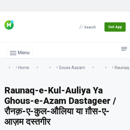
Get App
Search
Menu
Home
Gouse Aazam
Raunaq-E
Raunaq-e-Kul-Auliya Ya
Ghous-e-Azam Dastageer /
रौनक़-ए-कुल-औलिया या ग़ौस-ए-
आज़म दस्तगीर