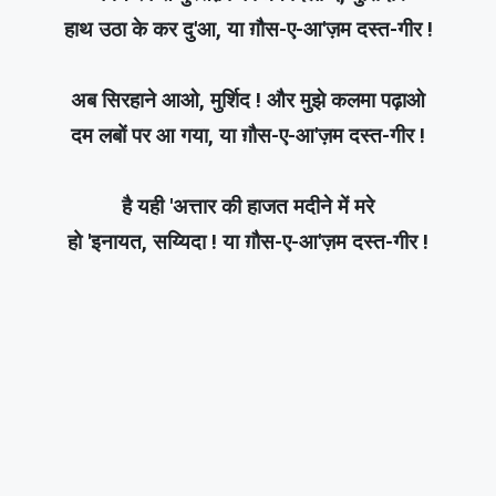
हाथ उठा के कर दु'आ, या ग़ौस-ए-आ'ज़म दस्त-गीर !
अब सिरहाने आओ, मुर्शिद ! और मुझे कलमा पढ़ाओ
दम लबों पर आ गया, या ग़ौस-ए-आ'ज़म दस्त-गीर !
है यही 'अत्तार की हाजत मदीने में मरे
हो 'इनायत, सय्यिदा ! या ग़ौस-ए-आ'ज़म दस्त-गीर !