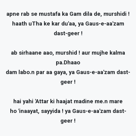
apne rab se mustafa ka Gam dila de, murshidi !
haath uTha ke kar du'aa, ya Gaus-e-aa'zam
dast-geer !
ab sirhaane aao, murshid ! aur mujhe kalma
pa.Dhaao
dam labo.n par aa gaya, ya Gaus-e-aa'zam dast-
geer !
hai yahi 'Attar ki haajat madine me.n mare
ho 'inaayat, sayyida ! ya Gaus-e-aa'zam dast-
geer !