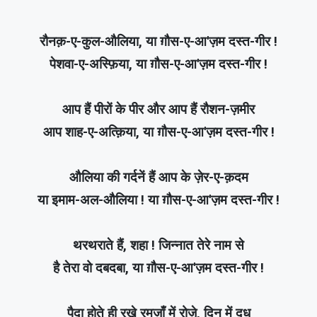
रौनक़-ए-कुल-औलिया, या ग़ौस-ए-आ'ज़म दस्त-गीर !
पेशवा-ए-अस्फ़िया, या ग़ौस-ए-आ'ज़म दस्त-गीर !
आप हैं पीरों के पीर और आप हैं रौशन-ज़मीर
आप शाह-ए-अत्क़िया, या ग़ौस-ए-आ'ज़म दस्त-गीर !
औलिया की गर्दनें हैं आप के ज़ेर-ए-क़दम
या इमाम-अल-औलिया ! या ग़ौस-ए-आ'ज़म दस्त-गीर !
थरथराते हैं, शहा ! जिन्नात तेरे नाम से
है तेरा वो दबदबा, या ग़ौस-ए-आ'ज़म दस्त-गीर !
पैदा होते ही रखे रमज़ाँ में रोज़े, दिन में दूध