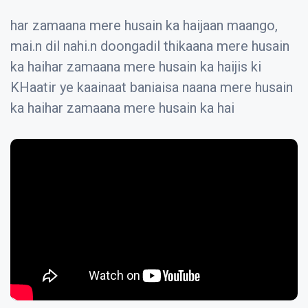
har zamaana mere husain ka haijaan maango,
mai.n dil nahi.n doongadil thikaana mere husain
ka haihar zamaana mere husain ka haijis ki
KHaatir ye kaainaat baniaisa naana mere husain
ka haihar zamaana mere husain ka hai