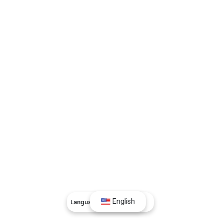
English
Language:
English