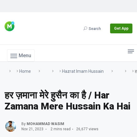
Get App
Search
Menu
Home
Hazrat Imam Hussain
ह
हर ज़माना मेरे हुसैन का है / Har
Zamana Mere Hussain Ka Hai
By
MOHAMMAD WASIM
Nov 21, 2023
2 mins read
26,677 views