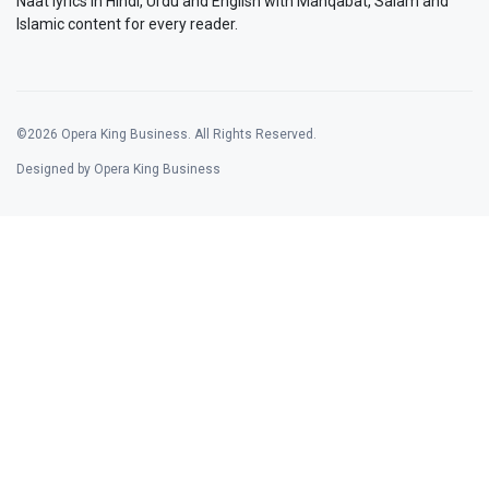
Naat lyrics in Hindi, Urdu and English with Manqabat, Salam and
Islamic content for every reader.
©2026 Opera King Business. All Rights Reserved.
Designed by Opera King Business