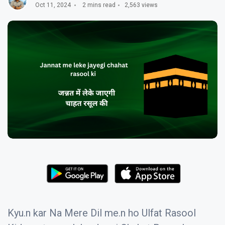
Oct 11, 2024
2 mins read
2,563 views
Kyu.n kar Na Mere Dil me.n ho Ulfat Rasool