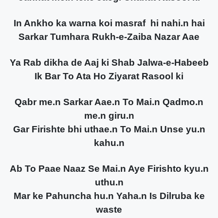
In Ankho ka warna koi masraf hi nahi.n hai
Sarkar Tumhara Rukh-e-Zaiba Nazar Aae
Ya Rab dikha de Aaj ki Shab Jalwa-e-Habeeb
Ik Bar To Ata Ho Ziyarat Rasool ki
Qabr me.n Sarkar Aae.n To Mai.n Qadmo.n
me.n giru.n
Gar Firishte bhi uthae.n To Mai.n Unse yu.n
kahu.n
Ab To Paae Naaz Se Mai.n Aye Firishto kyu.n
uthu.n
Mar ke Pahuncha hu.n Yaha.n Is Dilruba ke
waste