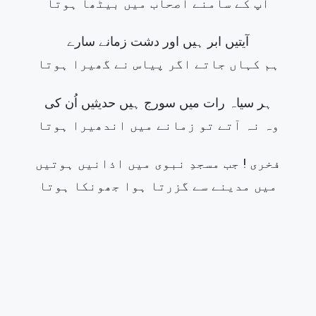
آپ کے سامنے اصحاب میں بیٹھا ہوتا
آیتیں ابر ہیں اور دشت زمانے سارے
ہم کہاں جاتے اگر پیاس نے گھیرا ہوتا
ہر سیاہ رات میں سورج ہیں حديثيں اُن کی
وہ نہ آتے تو زمانے میں اندھیرا ہوتا
فخری ! جب مسجدِ نبوی میں اذانیں ہوتیں
میں مدینے سے گزرتا ہوا جھونکا ہوتا