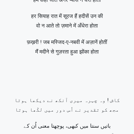
हम कहाँ जाते अगर प्यास ने घेरा होता
हर सियाह रात में सूरज हैं हदीसें उन की
वो न आते तो ज़माने में अँधेरा होता
फ़ख़री ! जब मस्जिद-ए-नबवी में अज़ानें होतीं
मैं मदीने से गुज़रता हुआ झोंका होता
کاش ! وہ چہرہ میری آنکھ نے دیکھا ہوتا
مجھ کو تقدیر نے اُس دور میں لکّھا ہوتا
باتیں سنتا میں کبھی، پوچھتا معنی اُن کے