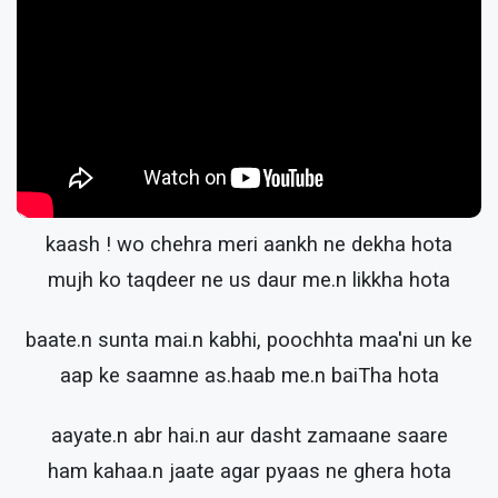
kaash ! wo chehra meri aankh ne dekha hota
mujh ko taqdeer ne us daur me.n likkha hota
baate.n sunta mai.n kabhi, poochhta maa'ni un ke
aap ke saamne as.haab me.n baiTha hota
aayate.n abr hai.n aur dasht zamaane saare
ham kahaa.n jaate agar pyaas ne ghera hota