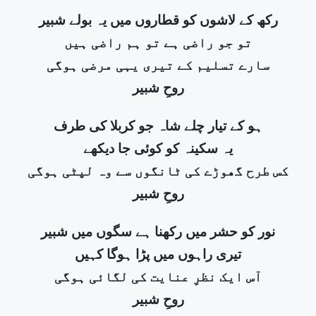
رکھ کے لاشوں کو قطاروں میں یہ بولے شبیر
تو جو راضی ہے تو ہم راضی ہیں
سارے تسلیم کے تیری یہی مرضی ہوگی
روحِ شبیر
ہو کے تیار چلے شاہ جو کربلا کی طرف
یہ سکینہ کو کوئی جا دیکھے
کس طرح گھوڑے کی ٹانگوں سے وہ لپٹی ہوگی
روحِ شبیر
نور کو حشر میں رکھنا ہے سگوں میں شبیر
تیری راہوں میں پڑا ہوگا کہیں
آس ایک نظرِ عنایت کی لگائی ہوگی
روحِ شبیر