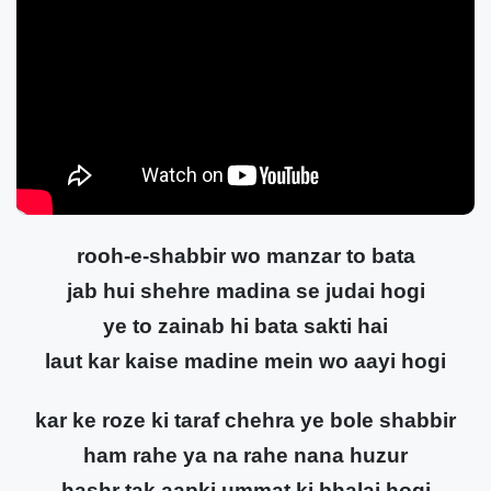
rooh-e-shabbir wo manzar to bata
jab hui shehre madina se judai hogi
ye to zainab hi bata sakti hai
laut kar kaise madine mein wo aayi hogi
kar ke roze ki taraf chehra ye bole shabbir
ham rahe ya na rahe nana huzur
hashr tak aapki ummat ki bhalai hogi