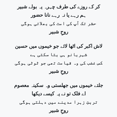
کر کے روزے کی طرف چہرہ یہ بولے شبیر
ہم رہے یا نہ رہے نانا حضور
حشر تک آپ کی امت کی بھلائی ہوگی
روحِ شبیر
لاش اکبر کی اٹھا لائے جو خیموں میں حسین
شہربانو ہی بتا سکتی ہے
کس غضب کی وہ قیامت تھی جو ٹوٹی ہوگی
روحِ شبیر
جلتے خیموں میں جھلستی وہ سکینہ معصوم
اے فلک تو نے یہ کیسے دیکھا
تربتِ زہرا مدینے میں دہلتی ہوگی
روحِ شبیر