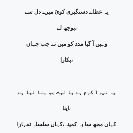
یہ عطاے دستگیری کوئ میرے دل سے
پوچھ لے،
وہیں آ گیا مدد کو میں نے جب جہاں
پکارا،
یہ تیرا کرم ہے یا غوث جو بنا لیا ہے
اپنا،
کہاں مجھ سا یہ کمینہ،کہاں سلسلہ تمہارا