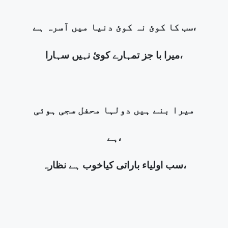
سب کا کوئ نہ کوئ دنیا میں آسرہ ہے،
میرا با جز تمہارے کوئ نہیں سہارا،
میرا بنے ہیں دولہا محفل سجی ہوئی
ہے،
سب اولیاء باراتی کیاخوب ہے نظارہ،