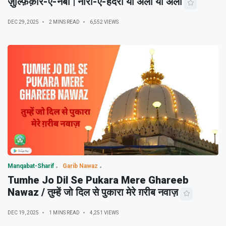
ज़ुल्फ़िक़ार-ए-नबी | नारा-ए-हैदरी या अली या अली
DEC 29, 2025
2 MINS READ
6,552 VIEWS
Manqabat-Sharif
Garib Nawaz
Tumhe Jo Dil Se Pukara Mere Ghareeb
Nawaz / तुम्हें जो दिल से पुकारा मेरे ग़रीब नवाज़
DEC 19, 2025
1 MINS READ
4,251 VIEWS