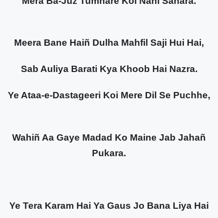
Mera Ba-Juz Tumhare Koi Nahi Sahara.
Meera Bane Haiñ Dulha Mahfil Saji Hui Hai,
Sab Auliya Barati Kya Khoob Hai Nazra.
Ye Ataa-e-Dastageeri Koi Mere Dil Se Puchhe,
Wahiñ Aa Gaye Madad Ko Maine Jab Jahañ
Pukara.
Ye Tera Karam Hai Ya Gaus Jo Bana Liya Hai