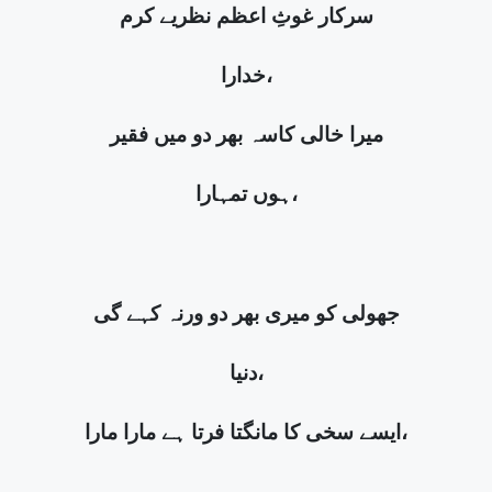
سرکار غوثِ اعظم نظریے کرم
خدارا،
میرا خالی کاسہ بھر دو میں فقیر
ہوں تمہارا،
جھولی کو میری بھر دو ورنہ کہے گی
دنیا،
ایسے سخی کا مانگتا فرتا ہے مارا مارا،