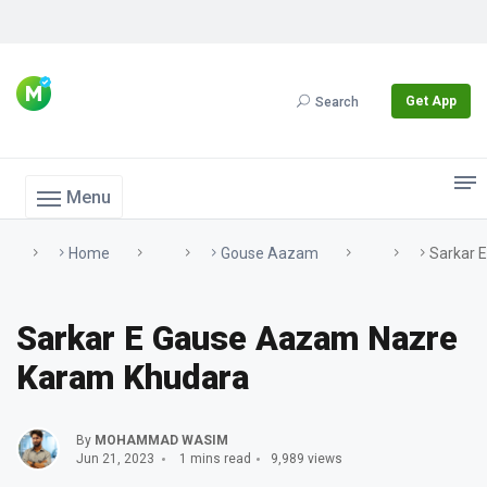
Get App
Search
Menu
Home
Gouse Aazam
Sarkar 
Sarkar E Gause Aazam Nazre
Karam Khudara
By
MOHAMMAD WASIM
Jun 21, 2023
1 mins read
9,989 views