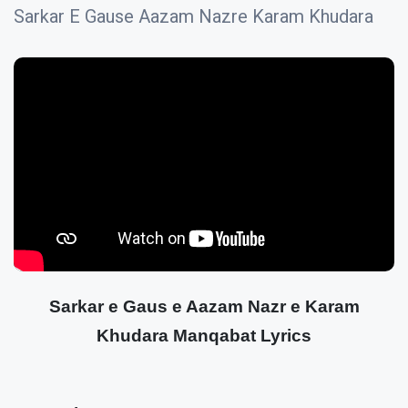
Sarkar E Gause Aazam Nazre Karam Khudara
Sarkar e Gaus e Aazam Nazr e Karam
Khudara Manqabat Lyrics