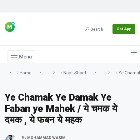
Get App
Search
Menu
Home
Naat-Sharif
Ye Chamak 
Ye Chamak Ye Damak Ye
Faban ye Mahek / ये चमक ये
दमक , ये फबन ये महक
By
MOHAMMAD WASIM