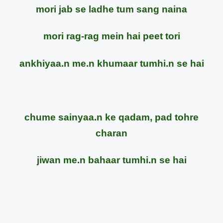
mori jab se ladhe tum sang naina
mori rag-rag mein hai peet tori
ankhiyaa.n me.n khumaar tumhi.n se hai
chume sainyaa.n ke qadam, pad tohre
charan
jiwan me.n bahaar tumhi.n se hai