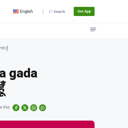
English
Get App
Search
ा हूँ
na gada
ँ
e this: