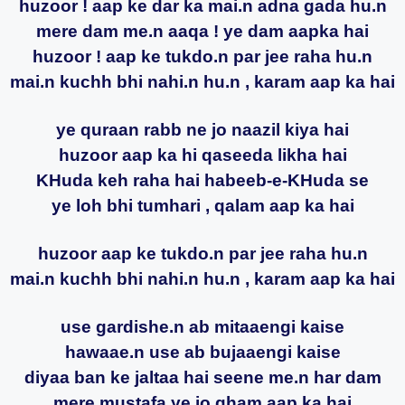
huzoor ! aap ke dar ka mai.n adna gada hu.n
mere dam me.n aaqa ! ye dam aapka hai
huzoor ! aap ke tukdo.n par jee raha hu.n
mai.n kuchh bhi nahi.n hu.n , karam aap ka hai
ye quraan rabb ne jo naazil kiya hai
huzoor aap ka hi qaseeda likha hai
KHuda keh raha hai habeeb-e-KHuda se
ye loh bhi tumhari , qalam aap ka hai
huzoor aap ke tukdo.n par jee raha hu.n
mai.n kuchh bhi nahi.n hu.n , karam aap ka hai
use gardishe.n ab mitaaengi kaise
hawaae.n use ab bujaaengi kaise
diyaa ban ke jaltaa hai seene me.n har dam
mere mustafa ye jo gham aap ka hai