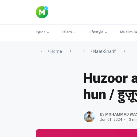
Lyrics
Islam
Lifestyle
Muslim C
Home
Naat-Sharif
Huzoor a
hun / हुज़ू
By
MOHAMMAD WA
Jun 01, 2024
3 mi