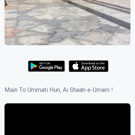
Main To Ummati Hun, Ai Shaah-e-Umam !