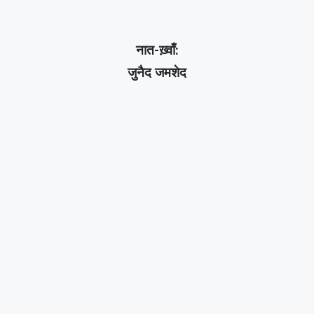
नात-ख़्वाँ:
जुनैद जमशेद