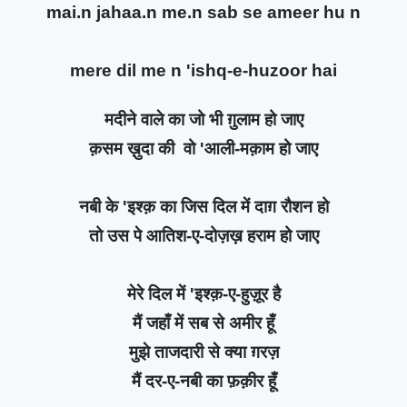
mai.n jahaa.n me.n sab se ameer hu n
mere dil me n 'ishq-e-huzoor hai
मदीने वाले का जो भी ग़ुलाम हो जाए
क़सम ख़ुदा की वो 'आली-मक़ाम हो जाए
नबी के 'इश्क़ का जिस दिल में दाग़ रौशन हो
तो उस पे आतिश-ए-दोज़ख़ हराम हो जाए
मेरे दिल में 'इश्क़-ए-हुज़ूर है
मैं जहाँ में सब से अमीर हूँ
मुझे ताजदारी से क्या ग़रज़
मैं दर-ए-नबी का फ़क़ीर हूँ