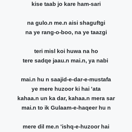
kise taab jo kare ham-sari
na gulo.n me.n aisi shaguftgi
na ye rang-o-boo, na ye taazgi
teri misl koi huwa na ho
tere sadqe jaau.n mai.n, ya nabi
mai.n hu n saajid-e-dar-e-mustafa
ye mere huzoor ki hai 'ata
kahaa.n un ka dar, kahaa.n mera sar
mai.n to ik Gulaam-e-haqeer hu n
mere dil me.n 'ishq-e-huzoor hai