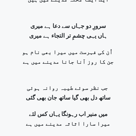
سرورِ دو جہاں سے دعا ہے میری
ہاں یہی چشمِ تر التجاء ہے میری
اُن کی فہرست میں میرا بھی نام ہو
جن کا روز آنا جانا مدینے میں ہے
جب نظر سوئے طیبہ روانہ ہوئی
ساتھ دل بھی گیا ساتھ جان بھی گئی
میں منیر اب رہونگا یہاں کس لئے
میرا سارا اثاثہ مدینے میں ہے