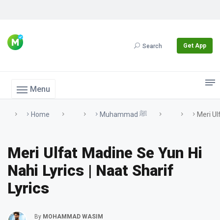
Get App
Search
Menu
Home
Muhammad ﷺ
Meri Ul
Meri Ulfat Madine Se Yun Hi
Nahi Lyrics | Naat Sharif
Lyrics
By
MOHAMMAD WASIM