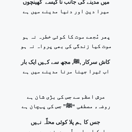
میں مدینے کی جانب نا کیسے کھینچوں
میرا دین اور دنیا مدینے میں ہے
پھر مُجھے موت کا کوئی خطرہ نہ ہو
موت کیا زندگی کی بھی پرواہ نہ ہو
کاش سرکار ,ﷺ, مجھ سے کہیں ایک بار
اب تیرا جینا مرنا مدینے میں ہے
عرش اعظم سے جس کی بڑی شان ہے
روضہء مصطفی “ﷺ” جس کی پہچان ہے
جس کا ہم پلا کوئی محلّہ نہیں
ایک ایسا محلّہ مدینے میں ہیں