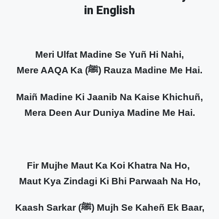
in English
Meri Ulfat Madine Se Yuñ Hi Nahi,
Mere AAQA Ka (ﷺ) Rauza Madine Me Hai.
Maiñ Madine Ki Jaanib Na Kaise Khichuñ,
Mera Deen Aur Duniya Madine Me Hai.
Fir Mujhe Maut Ka Koi Khatra Na Ho,
Maut Kya Zindagi Ki Bhi Parwaah Na Ho,
Kaash Sarkar (ﷺ) Mujh Se Kaheñ Ek Baar,