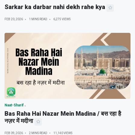
Sarkar ka darbar nahi dekh rahe kya
FEB 20, 2026
1 MINS READ
6,275 VIEWS
Naat-Sharif
Bas Raha Hai Nazar Mein Madina / बस रहा है
नज़र में मदीना
FEB 09, 2026
2 MINS READ
11,140 VIEWS