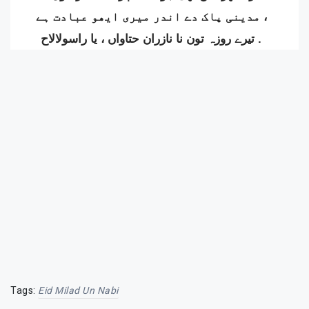
مدینی پاک دے اندر میری ایھو عبادت ہے ،
تیرے روزہ تون نا نازران حتاواں ، یا راسولالاح .
Tags:
Eid Milad Un Nabi