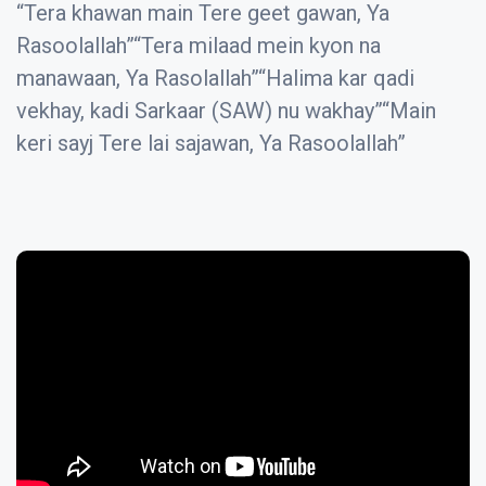
“Tera khawan main Tere geet gawan, Ya
Rasoolallah”“Tera milaad mein kyon na
manawaan, Ya Rasolallah”“Halima kar qadi
vekhay, kadi Sarkaar (SAW) nu wakhay”“Main
keri sayj Tere lai sajawan, Ya Rasoolallah”