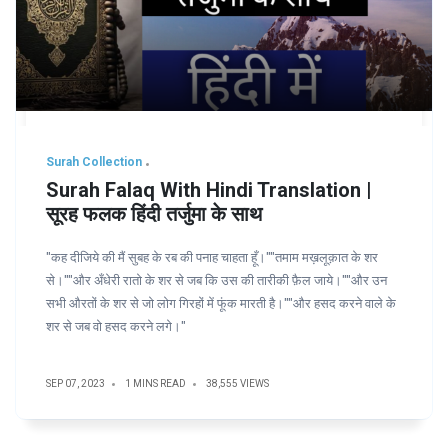
Surah Collection
Surah Falaq With Hindi Translation |
सूरह फलक हिंदी तर्जुमा के साथ
"कह दीजिये की मैं सुबह के रब की पनाह चाहता हूँ।""तमाम मख़लूक़ात के शर
से।""और अँधेरी रातो के शर से जब कि उस की तारीकी फ़ैल जाये।""और उन
सभी औरतों के शर से जो लोग गिरहों में फूंक मारती है।""और हसद करने वाले के
शर से जब वो हसद करने लगे।"
SEP 07, 2023
1 MINS READ
38,555 VIEWS