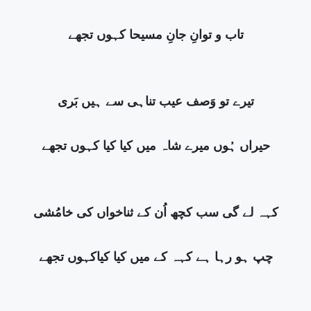
تاب و توانِ جانِ مسیحا کہوں تجھے
تیرے تو وَصف عیب تناہی سے ہیں بَری
حیراں ہُوں میرے شاہ میں کیا کیا کہوں تجھے
کہہ لے گی سب کچھ اُن کے ثناخواں کی خامُشی
چپ ہو رہا ہے کہہ کے میں کیا کیاکہوں تجھے