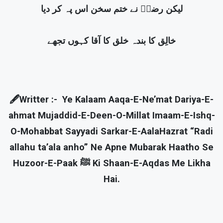
لیکن رضاؔ نے ختم سخن اس پہ کر دیا
خالِق کا بندہ خلق کا آقا کہوں تجھے
🖋️Writter :- Ye Kalaam Aaqa-E-Ne’mat Dariya-E-
ahmat Mujaddid-E-Deen-O-Millat Imaam-E-Ishq-
O-Mohabbat Sayyadi Sarkar-E-AalaHazrat “Radi
allahu ta’ala anho” Ne Apne Mubarak Haatho Se
Huzoor-E-Paak ﷺ Ki Shaan-E-Aqdas Me Likha
Hai.