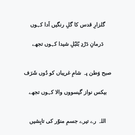
گلزارِ قدس کا گلِ رنگیں اَدا کہوں
دَرمانِ دَرْدِ بُلبُلِ شیدا کہوں تجھے
صبح وَطن پہ شامِ غریباں کو دُوں شَرَف
بیکس نواز گیسووں والا کہوں تجھے
اللہ رے تیرے جسمِ منوّر کی تابِشیں