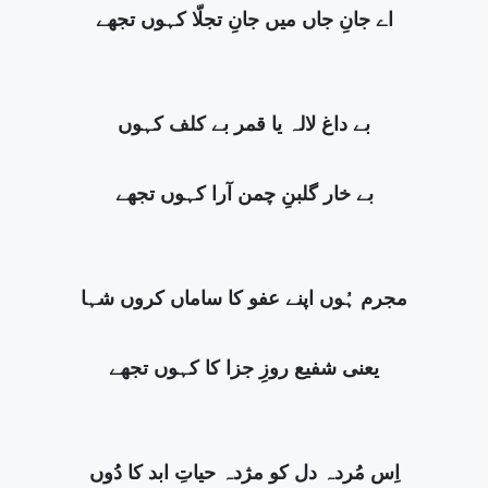
اے جانِ جاں میں جانِ تجلّا کہوں تجھے
بے داغ لالہ یا قمر بے کلف کہوں
بے خار گلبنِ چمن آرا کہوں تجھے
مجرم ہُوں اپنے عفو کا ساماں کروں شہا
یعنی شفیع روزِ جزا کا کہوں تجھے
اِس مُردہ دل کو مژدہ حیاتِ ابد کا دُوں