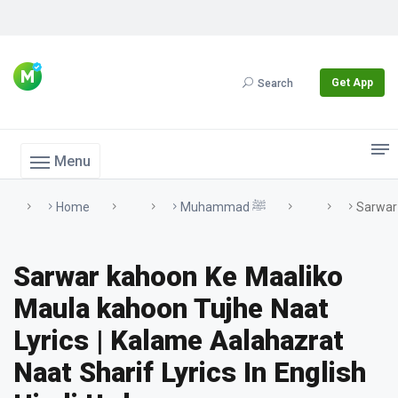
Get App
Search
Menu
Home
Muhammad ﷺ
Sarwar 
Sarwar kahoon Ke Maaliko
Maula kahoon Tujhe Naat
Lyrics | Kalame Aalahazrat
Naat Sharif Lyrics In English