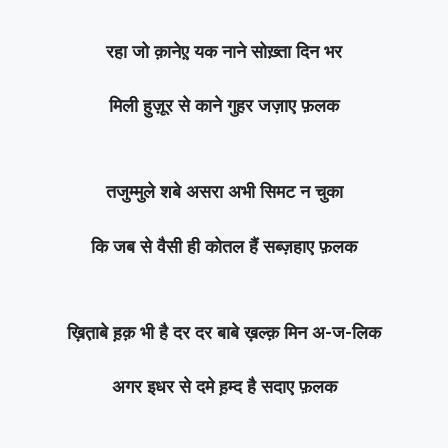
रहा जो क़ानेए़ यक नाने सोख़्ता दिन भर
मिली हुज़ूर से काने गुहर जज़ाए फ़लक
तजुम्मुले शबे असरा अभी सिमट न चुका
कि जब से वैसी ही कोतल हैं सब्ज़हाए फ़लक
ख़ित़ाबे ह़क़ भी है दर दर बाबे ख़ल्क़ मिन अ-ज-लिक
अगर इधर से दमे ह़म्द है सदाए फ़लक