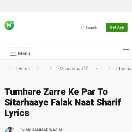
Get App
Search
Menu
Home
Muhammad ﷺ
Tumhare
Tumhare Zarre Ke Par To
Sitarhaaye Falak Naat Sharif
Lyrics
By
MOHAMMAD WASIM