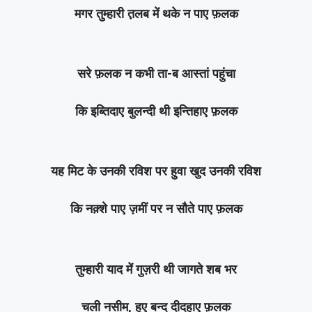
मगर तुम्हारी त़लब में थके न पाए फ़लक
सरे फ़लक न कभी ता-ब आस्तां पहुंचा
कि इब्तिदाए बुलन्दी थी इन्तिहाए फ़लक
यह मिट के उनकी रविश पर हुवा खुद उनकी रविश
कि नक़्शे पाए ज़मीं पर न सौते पाए फ़लक
तुम्हारी याद में गुज़री थी जागते शब भर
चली नसीम, हुए बन्द दीदहाए फ़लक