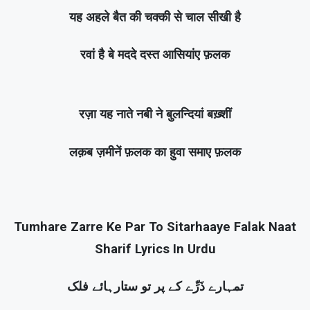
यह अहले बैत की चक्की से चाल सीखी है
रवां है बे मददे दस्त आसियांए फ़लक
रज़ा यह नाते नबी ने बुलन्दियां बख़्शीं
लक़ब ज़मीनें फ़लक का हुवा समाए फ़लक
Tumhare Zarre Ke Par To Sitarhaaye Falak Naat
Sharif Lyrics In Urdu
تمہارے ذَرِّے کے پر تو ستارہائے فلک