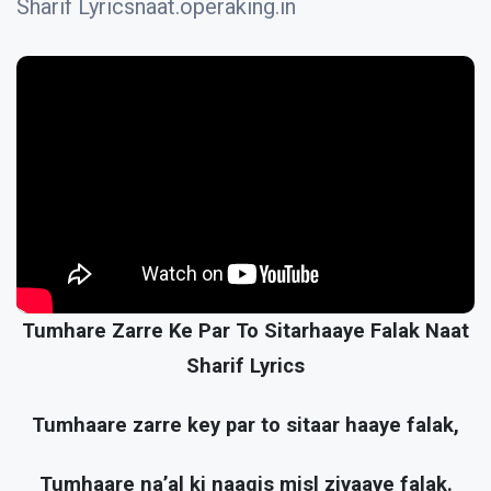
Sharif Lyricsnaat.operaking.in
Tumhare Zarre Ke Par To Sitarhaaye Falak Naat
Sharif Lyrics
Tumhaare zarre key par to sitaar haaye falak,
Tumhaare na’al ki naaqis misl ziyaaye falak.