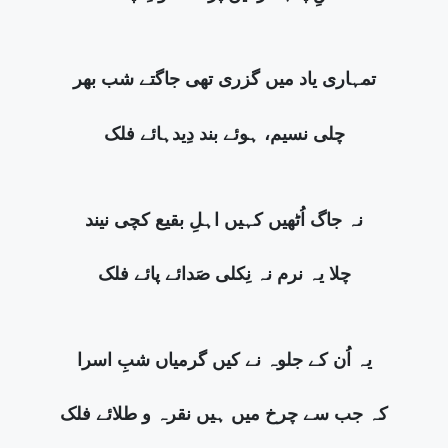
تمہاری یاد میں گزری تھی جاگتے شب بھر
چلی نسیم، ہوئے بند دِیدہائے فلک
نہ جاگ اُٹھیں کہیں اہلِ بقیع کچی نیند
چلا یہ نرم نہ نِکلی صَدائے پائے فلک
یہ اُن کے جلوہ نے کیں گرمیاں شبِ اسرا
کہ جب سے چرخ میں ہیں نقرہ و طلائے فلک