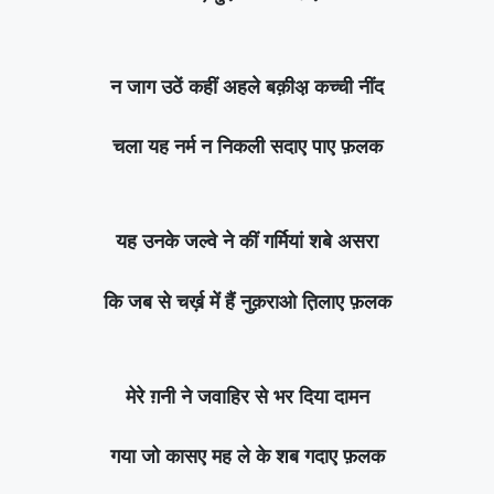
न जाग उठें कहीं अहले बक़ीअ़ कच्ची नींद
चला यह नर्म न निकली सदाए पाए फ़लक
यह उनके जल्वे ने कीं गर्मियां शबे असरा
कि जब से चर्ख़ में हैं नुक़राओ त़िलाए फ़लक
मेरे ग़नी ने जवाहिर से भर दिया दामन
गया जो कासए मह ले के शब गदाए फ़लक