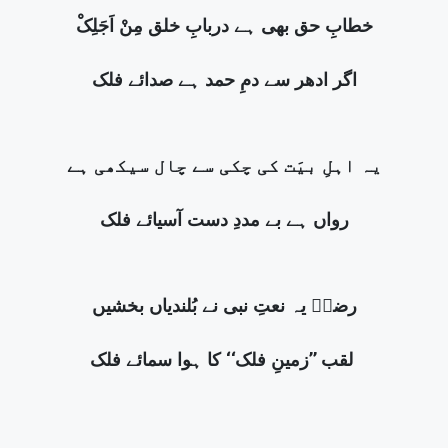
خطابِ حق بھی ہے دربابِ خلق مِنْ اَجَلِکْ
اگر ادھر سے دمِ حمد ہے صدائے فلک
یہ اہلِ بیَت کی چکی سے چال سیکھی ہے
رواں ہے بے مددِ دست آسیائے فلک
رضاؔ یہ نعتِ نبی نے بُلندیاں بخشیں
لقب ’’زمینِ فلک‘‘ کا ہوا سمائے فلک