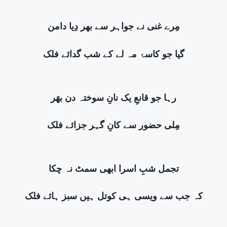
مِرے غنی نے جواہر سے بھر دِیا دامن
گیا جو کاسۂ مہ لے کے شب گدائے فلک
رہا جو قانعِ یک نانِ سوختہ دن بھَر
مِلی حضور سے کانِ گہر جزائے فلک
تجمل شبِ اسرا ابھی سمٹ نہ چکا
کہ جب سے ویسی ہی کوتل ہیں سبز ہائے فلک