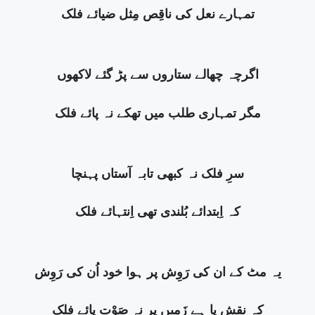
تمہارے نعل کی ناقِص مِثل ضیائے فلک
اگرچہ چھالے ستاروں سے پڑ گئے لاکھوں
مگر تمہاری طلب میں تھکے نہ پائے فلک
سرِ فلک نہ کبھی تابہ آستاں پہنچا
کہ اِبتدائے بُلندی تھی اِنتہائے فلک
یہ مٹ کے ان کی رَوِش پر ہوا خود اُن کی رَوِش
کہ نقشِ پا ہے زَمیں پر نہ صَوْتِ پائے فلک