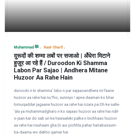
Muhammad ﷺ
Naat-Sharif
दुरूदों की शम्मा लबों पर सजाओ | अँधेरा मिटाने
हुज़ूर आ रहे हैं / Duroodon Ki Shamma
Labon Par Sajao | Andhera Mitane
Huzoor Aa Rahe Hain
duroodo.n ki shamma' labo.n par sajaaoandhera miTaane
huzoor aa rahe hai.nuTho, sunniyo ! apne daaman ko bhar
lomuqaddar jagaane huzoor aa rahe hai.nzara pa.Dh ke salle-
'ala ya muhammadgharo.n ko sajaao huzoor aa rahe hai.ndil-
o-jaan kar do sab un ke hawaaleki palke.n bichhaao huzoor
aa rahe hai.nsuhaani gha.Di aur pichhla pahar haitabassum-
ba-daama wo dekho qamar hai