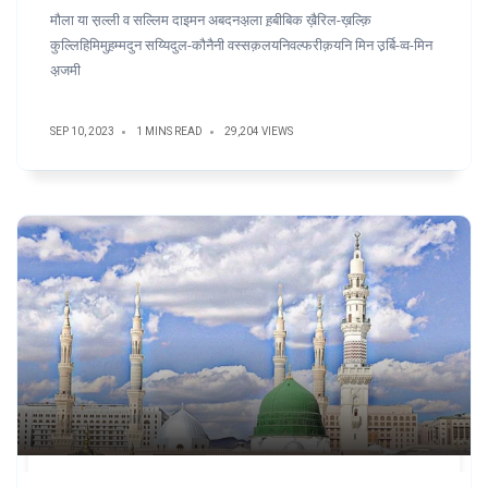
मौला या स़ल्ली व सल्लिम दाइमन अबदनअ़ला ह़बीबिक ख़ैरिल-ख़ल्क़ि
कुल्लिहिमिमुह़म्मदुन सय्यिदुल-कौनैनी वस्सक़लयनिवल्फरीक़यनि मिन उ़र्बि-व्व-मिन
अ़जमी
SEP 10, 2023
1 MINS READ
29,204 VIEWS