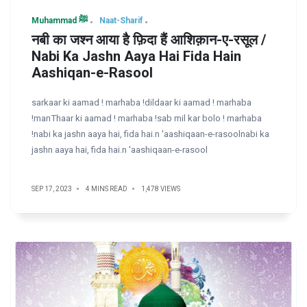
Muhammad ﷺ
Naat-Sharif
नबी का जश्न आया है फ़िदा हैं आशिक़ान-ए-रसूल /
Nabi Ka Jashn Aaya Hai Fida Hain
Aashiqan-e-Rasool
sarkaar ki aamad ! marhaba !dildaar ki aamad ! marhaba
!manThaar ki aamad ! marhaba !sab mil kar bolo ! marhaba
!nabi ka jashn aaya hai, fida hai.n 'aashiqaan-e-rasoolnabi ka
jashn aaya hai, fida hai.n 'aashiqaan-e-rasool
SEP 17, 2023
4 MINS READ
1,478 VIEWS