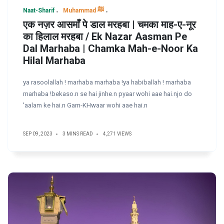
Naat-Sharif
Muhammad ﷺ
एक नज़र आसमाँ पे डाल मरहबा | चमका माह-ए-नूर
का हिलाल मरहबा / Ek Nazar Aasman Pe
Dal Marhaba | Chamka Mah-e-Noor Ka
Hilal Marhaba
ya rasoolallah ! marhaba marhaba !ya habiballah ! marhaba
marhaba !bekaso.n se hai jinhe.n pyaar wohi aae hai.njo do
'aalam ke hai.n Gam-KHwaar wohi aae hai.n
SEP 09, 2023
3 MINS READ
4,271 VIEWS