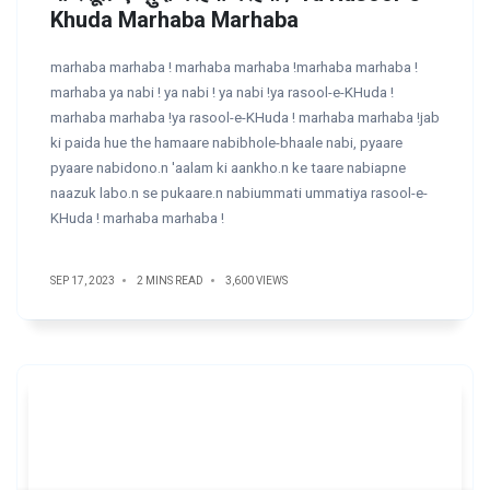
Khuda Marhaba Marhaba
marhaba marhaba ! marhaba marhaba !marhaba marhaba !
marhaba ya nabi ! ya nabi ! ya nabi !ya rasool-e-KHuda !
marhaba marhaba !ya rasool-e-KHuda ! marhaba marhaba !jab
ki paida hue the hamaare nabibhole-bhaale nabi, pyaare
pyaare nabidono.n 'aalam ki aankho.n ke taare nabiapne
naazuk labo.n se pukaare.n nabiummati ummatiya rasool-e-
KHuda ! marhaba marhaba !
SEP 17, 2023
2 MINS READ
3,600 VIEWS