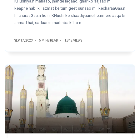
KHushiya.n manaao, jhande lagaao, ghar ko sajaao mil
keapne nabi ki 'azmat ke tum geet sunaao mil kecharaaGaa.n
hi charaaGaa.n ho.n, KHushi ke shaadiyaane ho.nmere aaqa ki
aamad hai, sadaae.n marhaba ki ho.n
SEP 17, 2023
5 MINS READ
1,842 VIEWS