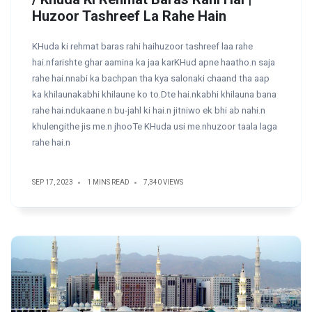
Huzoor Tashreef La Rahe Hain
KHuda ki rehmat baras rahi haihuzoor tashreef laa rahe
hai.nfarishte ghar aamina ka jaa karKHud apne haatho.n saja
rahe hai.nnabi ka bachpan tha kya salonaki chaand tha aap
ka khilaunakabhi khilaune ko to.Dte hai.nkabhi khilauna bana
rahe hai.ndukaane.n bu-jahl ki hai.n jitniwo ek bhi ab nahi.n
khulengithe jis me.n jhooTe KHuda usi me.nhuzoor taala laga
rahe hai.n
SEP 17, 2023
1 MINS READ
7,340 VIEWS