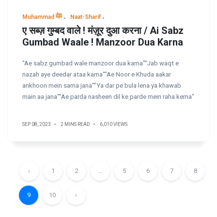
Muhammad ﷺ
Naat-Sharif
ए सब्ज़ गुम्बद वाले ! मंज़ूर दुआ करना / Ai Sabz
Gumbad Waale ! Manzoor Dua Karna
"Ae sabz gumbad wale manzoor dua karna""Jab waqt e
nazah aye deedar ataa karna""Ae Noor e Khuda aakar
ankhoon mein sama jana""Ya dar pe bula lena ya khawab
main aa jana""Ae parda nasheen dil ke parde mein raha kerna"
SEP 08, 2023
2 MINS READ
6,010 VIEWS
‹
1
2
...
5
6
7
8
9
10
›