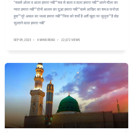
"सबसे ओला व आला हमारा नबी""सब से बाला व वाला हमारा नबी""अपने मौला का
प्यारा हमारा नबी""दोनों आलम का दूल्हा हमारा नबी""बज़्मे आखिर का शमअ फरोज़ा
हुवा""नूरे अव्वल का जल्वा हमारा नबी""जिस को शयाँ है अर्शे खुदा पर जुलूस""है वोह
सुल्ताने वाला हमारा नबी"
SEP 09, 2023
4 MINS READ
22,672 VIEWS