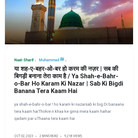
Naat-Sharif
Muhammad ﷺ
या शह-ए-बहर-ओ-बर हो करम की नज़र | सब की
बिगड़ी बनाना तेरा काम है / Ya Shah-e-Bahr-
o-Bar Ho Karam Ki Nazar | Sab Ki Bigdi
Banana Tera Kaam Hai
ya shah-e-bahr-o-bar ! ho karam ki nazarsab ki big.Di banaana
tera kaam haiThokre.n khaa ke girna mera kaam haihar
qadam par uThaana tera kaam hai
OCT 02, 2023
2 MINS READ
9,218 VIEWS