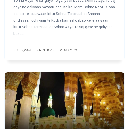
Sohna Aaya Te saj gaye ne galiyaan bazaarSohna Aaya Te saj
gaye ne galiyaan bazaarSaani na koi Mere Sohne Nabi Lajpaal
daLab ke le aawaan kittu Sohna Tere naal daShaana
ondhiyaan uchiyaan te Rutba kamaal daLab ke le aawaan
kittu Sohna Tere naal daSohna Aaya Te saj gaye ne galiyaan
bazaar
OCT 06, 2023
2 MINS READ
21,086 VIEWS