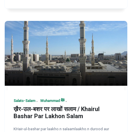
Salato-Salam
Muhammad ﷺ
ख़ैर-उल-बशर पर लाखों सलाम / Khairul
Bashar Par Lakhon Salam
KHair-ul-bashar par laakho.n salaamlaakho.n durood aur