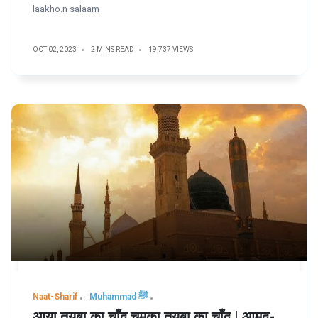
laakho.n salaam
OCT 02, 2023
2 MINS READ
19,737 VIEWS
Naat-Sharif
Muhammad ﷺ
आया तयबा का चाँद चमका तयबा का चाँद | आमद-