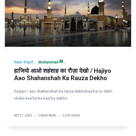
Naat-Sharif
Muhammad ﷺ
हाजियो आओ शहंशाह का रौज़ा देखो / Hajiyo
Aao Shahanshah Ka Rauza Dekho
haajiyo ! aao shahanshah ka rauza dekhokaa'ba to dekh
chuke kaa'be ka kaa'ba dekho
SEP 27, 2023
3 MINS READ
3,339 VIEWS