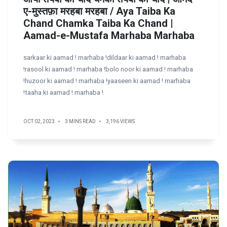
ए-मुस्तफ़ा मरहबा मरहबा / Aya Taiba Ka
Chand Chamka Taiba Ka Chand |
Aamad-e-Mustafa Marhaba Marhaba
sarkaar ki aamad ! marhaba !dildaar ki aamad ! marhaba
!rasool ki aamad ! marhaba !bolo noor ki aamad ! marhaba
!huzoor ki aamad ! marhaba !yaaseen ki aamad ! marhaba
!taaha ki aamad ! marhaba !
OCT 02, 2023
3 MINS READ
3,196 VIEWS