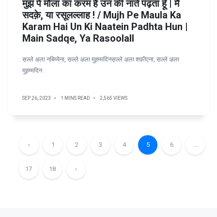
मुझ पे मौला का करम है उन की नातें पढ़ता हूँ | मैं
सदक़े, या रसूलल्लाह ! / Mujh Pe Maula Ka
Karam Hai Un Ki Naatein Padhta Hun |
Main Sadqe, Ya Rasoolall
स़ल्ले अ़ला नबिय्येना, स़ल्ले अ़ला मुह़म्मदिनस़ल्ले अ़ला शफ़ीएना, स़ल्ले अ़ला
मुह़म्मदिन
SEP 26, 2023
1 MINS READ
2,565 VIEWS
‹
1
2
3
4
5
6
...
17
18
›