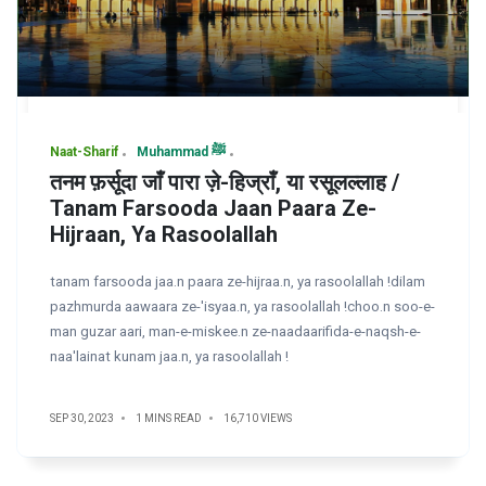
Naat-Sharif
Muhammad ﷺ
तनम फ़र्सूदा जाँ पारा ज़े-हिज्राँ, या रसूलल्लाह /
Tanam Farsooda Jaan Paara Ze-
Hijraan, Ya Rasoolallah
tanam farsooda jaa.n paara ze-hijraa.n, ya rasoolallah !dilam
pazhmurda aawaara ze-'isyaa.n, ya rasoolallah !choo.n soo-e-
man guzar aari, man-e-miskee.n ze-naadaarifida-e-naqsh-e-
naa'lainat kunam jaa.n, ya rasoolallah !
SEP 30, 2023
1 MINS READ
16,710 VIEWS