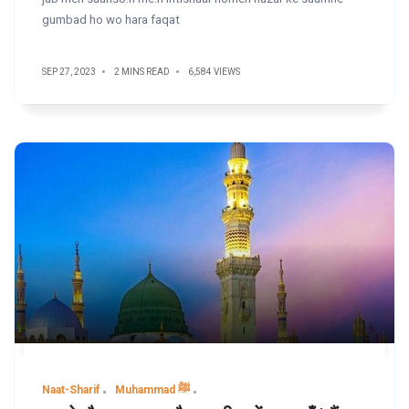
gumbad ho wo hara faqat
SEP 27, 2023
2 MINS READ
6,584 VIEWS
Naat-Sharif
Muhammad ﷺ