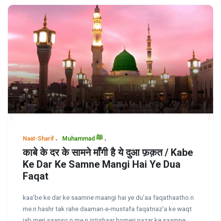
Naat-Sharif
Muhammad ﷺ
काबे के दर के सामने माँगी है ये दुआ फ़क़त / Kabe
Ke Dar Ke Samne Mangi Hai Ye Dua
Faqat
kaa'be ke dar ke saamne maangi hai ye du'aa faqathaatho.n
me.n hashr tak rahe daaman-e-mustafa faqatnaz'a ke waqt
jab meri saanso.n me.n intishaar homeri nazar ke saamne