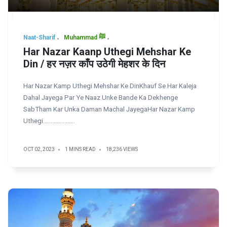
Naat-Sharif
Muhammad ﷺ
Har Nazar Kaanp Uthegi Mehshar Ke
Din / हर नज़र काँप उठेगी मेहशर के दिन
Har Nazar Kamp Uthegi Mehshar Ke DinKhauf Se Har Kaleja
Dahal Jayega Par Ye Naaz Unke Bande Ka Dekhenge
SabTham Kar Unka Daman Machal JayegaHar Nazar Kamp
Uthegi…………………
OCT 02, 2023
1 MINS READ
18,236 VIEWS