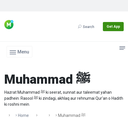
Get App
Search
Menu
Muhammad ﷺ
Hazrat Muhammad ﷺ ki seerat, sunnat aur taleemat yahan
padhein. Rasool ﷺ ki zindagi, akhlaq aur rehnumai Qur’an o Hadith
ki roshni mein.
Home
Muhammad ﷺ