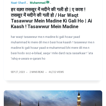
Naat-Sharif
Muhammad ﷺ
हर वक़्त तसव्वुर में मदीने की गली हो | ए काश !
तसव्वुर में मदीने की गली हो / Har Waqt
Tasawwur Mein Madine Ki Gali Ho | Ai
Kaash ! Tasawwur Mein Madine
har waqt tasawwur me.n madine ki gali hoaur yaad
muhammad ki mere dil me.n basi hoai kaash ! tasawwur me.n
madine ki gali hoaur yaad-e-muhammad bhi mere dil me.n
basi hodo soz-e-bilaal, aaqa ! mile dard raza sasarkaar ! 'ata
'ishq-e-uwais-e-qarani ho
SEP 27, 2023
2 MINS READ
46,722 VIEWS